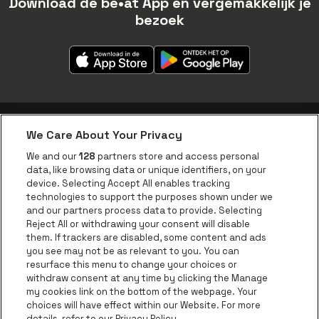
Download de be•at App en vergemakkelijk je
bezoek
We Care About Your Privacy
be•at app
We and our
128
partners store and access personal
data, like browsing data or unique identifiers, on your
be•at Corporate
device. Selecting Accept All enables tracking
technologies to support the purposes shown under we
be•at Business
and our partners process data to provide. Selecting
Groepen
Reject All or withdrawing your consent will disable
them. If trackers are disabled, some content and ads
Helpcenter
you see may not be as relevant to you. You can
resurface this menu to change your choices or
Contact
withdraw consent at any time by clicking the Manage
Instagram
Facebook
Threads
Tiktok
Youtube
my cookies link on the bottom of the webpage. Your
choices will have effect within our Website. For more
Be•at Tickets is een deel van
be•at
details, refer to our Privacy Policy.