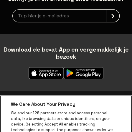
Nieuwsbrief aanmelding
Download de be•at App en vergemakkelijk je
bezoek
We Care About Your Privacy
be•at app
We and our
128
partners store and access personal
data, like browsing data or unique identifiers, on your
be•at Corporate
device. Selecting Accept All enables tracking
technologies to support the purposes shown under we