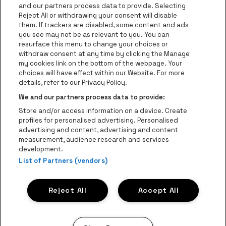
be•at Business
and our partners process data to provide. Selecting
Groepen
Reject All or withdrawing your consent will disable
them. If trackers are disabled, some content and ads
Helpcenter
you see may not be as relevant to you. You can
resurface this menu to change your choices or
Contact
withdraw consent at any time by clicking the Manage
Instagram
Facebook
Threads
Tiktok
Youtube
my cookies link on the bottom of the webpage. Your
choices will have effect within our Website. For more
Be•at Tickets is een deel van
be•at
details, refer to our Privacy Policy.
be•at Tickets
We and our partners process data to provide:
Schijnpoortweg 119, 2170 Antwerpen
Store and/or access information on a device. Create
Be-At Venues
profiles for personalised advertising. Personalised
Schijnpoortweg 119, 2170 Antwerpen
advertising and content, advertising and content
BTW (BE) 0461.051.688 - RPR Antwerpen
measurement, audience research and services
BNP Paribas Fortis - IBAN: BE93 2200 4925 0067 - BIC:
development.
List of Partners (vendors)
GEBABEBB
© be•at - Alle rechten voorbehouden
Reject All
Accept All
Proclaimer
Cookies
Manage my cookies
Privacy
Algemene voorwaarden