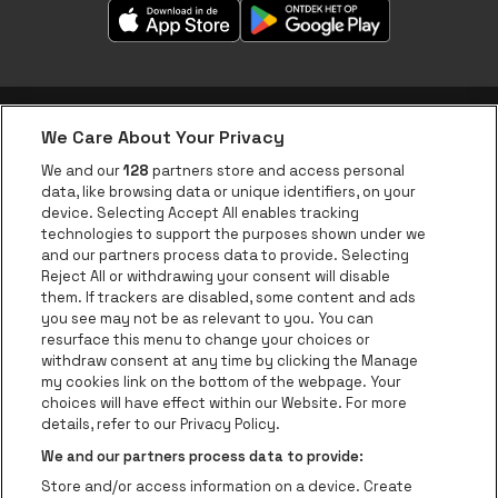
We Care About Your Privacy
be•at app
We and our
128
partners store and access personal
data, like browsing data or unique identifiers, on your
be•at Corporate
device. Selecting Accept All enables tracking
technologies to support the purposes shown under we
be•at Business
and our partners process data to provide. Selecting
Groepen
Reject All or withdrawing your consent will disable
them. If trackers are disabled, some content and ads
Helpcenter
you see may not be as relevant to you. You can
resurface this menu to change your choices or
Contact
withdraw consent at any time by clicking the Manage
Instagram
Facebook
Threads
Tiktok
Youtube
my cookies link on the bottom of the webpage. Your
choices will have effect within our Website. For more
Be•at Tickets is een deel van
be•at
details, refer to our Privacy Policy.
be•at Tickets
We and our partners process data to provide:
Schijnpoortweg 119, 2170 Antwerpen
Store and/or access information on a device. Create
Be-At Venues