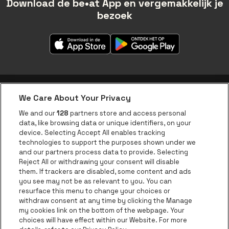
Download de be•at App en vergemakkelijk je
bezoek
We Care About Your Privacy
be•at app
We and our
128
partners store and access personal
data, like browsing data or unique identifiers, on your
be•at Corporate
device. Selecting Accept All enables tracking
technologies to support the purposes shown under we
be•at Business
and our partners process data to provide. Selecting
Groepen
Reject All or withdrawing your consent will disable
them. If trackers are disabled, some content and ads
Helpcenter
you see may not be as relevant to you. You can
resurface this menu to change your choices or
Contact
withdraw consent at any time by clicking the Manage
Instagram
Facebook
Threads
Tiktok
Youtube
my cookies link on the bottom of the webpage. Your
choices will have effect within our Website. For more
Be•at Tickets is een deel van
be•at