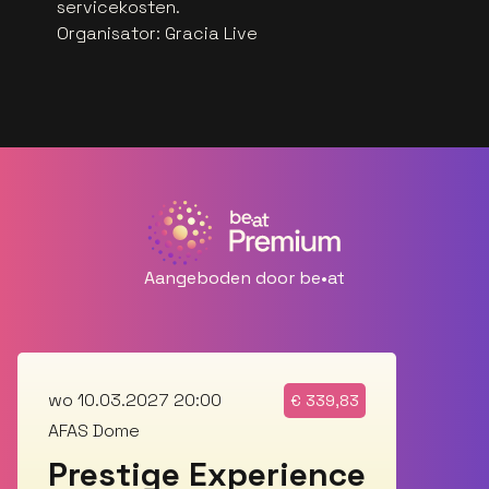
servicekosten.
Organisator
:
Gracia Live
Aangeboden door be•at
wo 10.03.2027 20:00
€
339,83
AFAS Dome
Prestige Experience