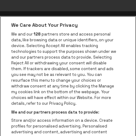
We Care About Your Privacy
be•at app
We and our
128
partners store and access personal
data, like browsing data or unique identifiers, on your
be•at Corporate
device. Selecting Accept All enables tracking
technologies to support the purposes shown under we
be•at Business
and our partners process data to provide. Selecting
Groepen
Reject All or withdrawing your consent will disable
them. If trackers are disabled, some content and ads
Helpcenter
you see may not be as relevant to you. You can
resurface this menu to change your choices or
Contact
withdraw consent at any time by clicking the Manage
Instagram
Facebook
Threads
Tiktok
Youtube
my cookies link on the bottom of the webpage. Your
choices will have effect within our Website. For more
Be•at Tickets is een deel van
be•at
details, refer to our Privacy Policy.
be•at Tickets
We and our partners process data to provide:
Schijnpoortweg 119, 2170 Antwerpen
Store and/or access information on a device. Create
Be-At Venues
profiles for personalised advertising. Personalised
Schijnpoortweg 119, 2170 Antwerpen
advertising and content, advertising and content