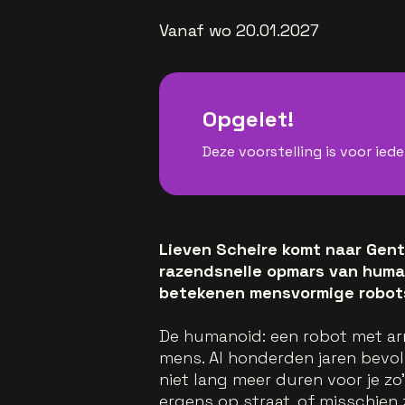
Vanaf wo 20.01.2027
Opgelet!
Deze voorstelling is voor iede
Lieven Scheire komt naar Gent 
razendsnelle opmars van human
betekenen mensvormige robots
De humanoid: een robot met ar
mens. Al honderden jaren bevolk
niet lang meer duren voor je zo
ergens op straat, of misschien ze