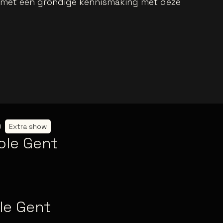
 met een grondige kennismaking met deze
0
Extra show
ole Gent
le Gent