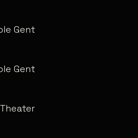
ole Gent
ole Gent
 Theater