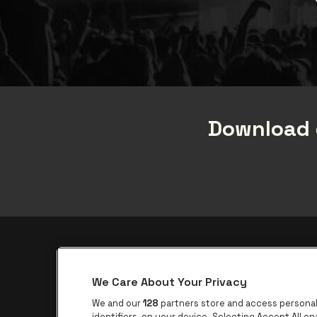
Download 
be•at app
We Care About Your Privacy
be•at Corporate
We and our
128
partners store and access personal 
identifiers, on your device. Selecting Accept All e