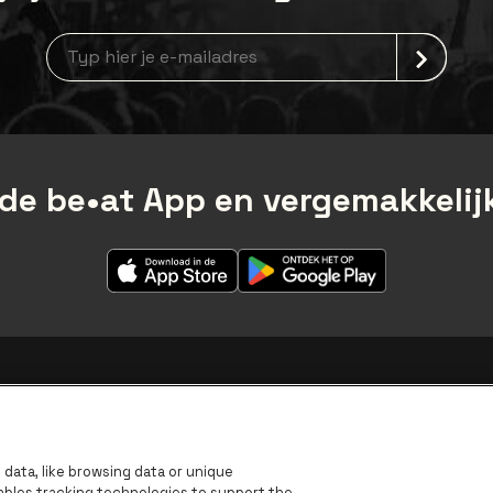
Nieuwsbrief aanmelding
de be•at App en vergemakkelijk
data, like browsing data or unique
nables tracking technologies to support the