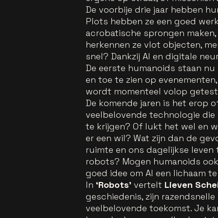
De voorbije drie jaar hebben 
Plots hebben ze een goed wer
acrobatische sprongen maken, 
herkennen ze vlot objecten, me
snel? Dankzij AI en digitale ne
De eerste humanoids staan nu a
en toe te zien op evenementen
wordt momenteel volop getest
De komende jaren is het erop of
veelbelovende technologie die er
te krijgen? Of lukt het wel en
er een wil? Wat zijn dan de ge
ruimte en ons dagelijkse leven
robots? Mogen humanoids ook m
goed idee om AI een lichaam te
In
‘Robots’
vertelt
Lieven Sche
geschiedenis, zijn razendsnelle 
veelbelovende toekomst. Je ka