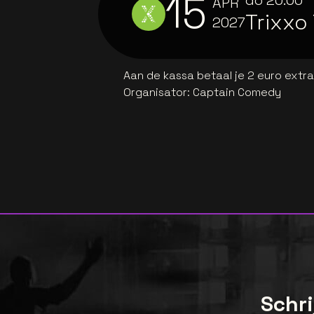
15
do
20:00
APR
Trixxo
2027
Aan de kassa betaal je 2 euro extr
Organisator
:
Captain Comedy
Schri