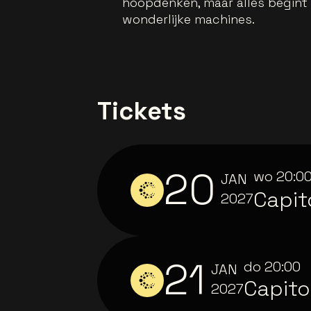
hoopdenken, maar alles begint
wonderlijke machines.
Tickets
20
wo
20:0
JAN
Capit
2027
21
do
20:00
JAN
Capito
2027