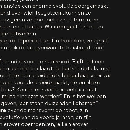
humanoids een enorme evolutie doorgemaakt.
kend evenwichtssysteem, kunnen ze
navigeren ze door onbekend terrein, en
nsen en situaties. Waarom gaat het nu zo
urale netwerken.
an de lopende band in fabrieken, ze zijn af
, en ook de langverwachte huishoudrobot
.
 eronder voor de humanoid. Blijft het een
 maar niet in slaagt de laatste details juist
 wordt de humanoid plots betaalbaar voor wie
volgen voor de arbeidsmarkt, de publieke
 thuis? Komen er sportcompetities met
ilitair ingezet worden? En is het wel een
 geven, laat staan duizenden lichamen?
ire
over de mensvormige robot, zijn
evolutie van de voorbije jaren, en zijn
n erover doemdenken, je kan erover