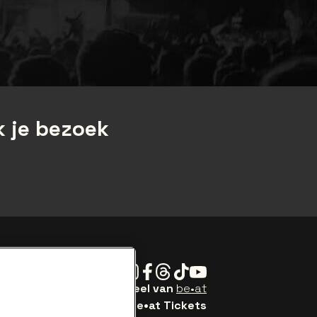
 je bezoek
Instagram
Facebook
Threads
Tiktok
Youtube
Be•at Tickets is een deel van
be•at
be•at Tickets