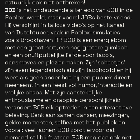
natuurlijk ook niet ontbreken!
BOB
is het ondeugende alter ego van JOB in de
Roblox-wereld, maar vooral JOBs beste vriend.
Hij verschijnt in talloze video's op het kanaal
van Dutchtuber, vaak in Roblox-simulaties
zoals Brookhaven RP. BOB is een energiebom
met een groot hart, een nog grotere glimlach
en een onuitputtelijke liefde voor taco’s,
dansmoves en plezier maken. Zijn 'scheetjes'
zijn even legendarisch als zijn tacohoofd en hij
weet als geen ander hoe hij een publiek direct
meeneemt in een feest vol humor, interactie en
vrolijke chaos. Met zijn aanstekelijke
enthousiasme en grappige persoonlijkheid
verandert BOB elk optreden in een interactieve
beleving. Denk aan samen dansen, meezingen,
gekke momenten, selfies met het publiek en
vooral: veel lachen. BOB zorgt ervoor dat
niemand stil blijft staan. BOB mag dan ook niet