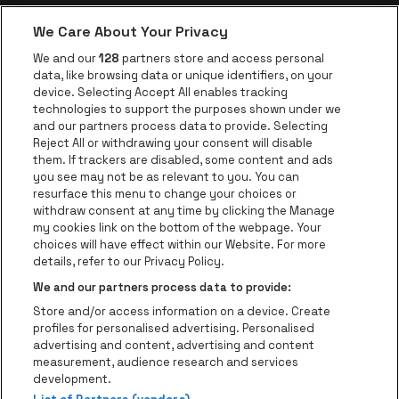
We Care About Your Privacy
be•at app
We and our
128
partners store and access personal
data, like browsing data or unique identifiers, on your
be•at Corporate
device. Selecting Accept All enables tracking
technologies to support the purposes shown under we
be•at Business
and our partners process data to provide. Selecting
Groepen
Reject All or withdrawing your consent will disable
them. If trackers are disabled, some content and ads
Helpcenter
you see may not be as relevant to you. You can
resurface this menu to change your choices or
Contact
withdraw consent at any time by clicking the Manage
Instagram
Facebook
Threads
Tiktok
Youtube
my cookies link on the bottom of the webpage. Your
choices will have effect within our Website. For more
Be•at Tickets is een deel van
be•at
details, refer to our Privacy Policy.
be•at Tickets
We and our partners process data to provide:
Schijnpoortweg 119, 2170 Antwerpen
Store and/or access information on a device. Create
Be-At Venues
profiles for personalised advertising. Personalised
Schijnpoortweg 119, 2170 Antwerpen
advertising and content, advertising and content
BTW (BE) 0461.051.688 - RPR Antwerpen
measurement, audience research and services
BNP Paribas Fortis - IBAN: BE93 2200 4925 0067 - BIC:
development.