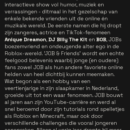
interactieve show vol humor, muziek en
verrassingen - ditmaal in het gezelschap van
enkele bekende vrienden uit de online én
muzikale wereld. De eerste namen die hij dropt
zijn zangeres, actrice en TikTok-fenomeen
Anique Dreamon
,
DJ Billy The Kit
en
BOB
, JOBs
boezemvriend en ondeugende alter ego in de
Roblox-wereld. ‘JOB & Friends’ wordt een echte
feelgood belevenis waarbij jonge (en oudere)
fans zowel JOB als hun andere favoriete online
helden van heel dichtbij kunnen meemaken.
Wat begon als een hobby van een
veertienjarige in zijn slaapkamer in Nederland,
groeide uit tot een waar fenomeen. JOB bouwt
al jaren aan zijn YouTube-carrière en werd al
snel beroemd door zijn tutorials rond spelletjes
als Roblox en Minecraft, maar ook door
verschillende challenges die vooral jongeren
aanspreken. Alleen al vorig jaar dropte hij meer