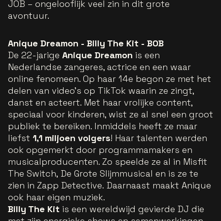
JOB – ongelooflijk veel zin in dit grote
avontuur.
Anique Dreamon - Billy The Kit - BOB
De 22-jarige
Anique Dreamon
is een
Nederlandse zangeres, actrice en een waar
online fenomeen. Op haar 14e begon ze met het
delen van video’s op TikTok waarin ze zingt,
danst en acteert. Met haar vrolijke content,
speciaal voor kinderen, wist ze al snel een groot
publiek te bereiken. Inmiddels heeft ze maar
liefst
1,1 miljoen volgers
! Haar talenten werden
ook opgemerkt door programmamakers en
musicalproducenten. Zo speelde ze al in
Misfit
The Switch,
De Grote Slijmmusical
en is ze te
zien in
Zapp Detective.
Daarnaast maakt Anique
ook haar eigen muziek.
Billy The Kit
is een wereldwijd gevierde DJ die
met zijn energieke shows en samenwerkingen