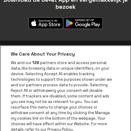
bezoek
We Care About Your Privacy
be•at app
We and our
128
partners store and access personal
data, like browsing data or unique identifiers, on your
be•at Corporate
device. Selecting Accept All enables tracking
technologies to support the purposes shown under we
be•at Business
and our partners process data to provide. Selecting
Groepen
Reject All or withdrawing your consent will disable
them. If trackers are disabled, some content and ads
Helpcenter
you see may not be as relevant to you. You can
resurface this menu to change your choices or
Contact
withdraw consent at any time by clicking the Manage
Instagram
Facebook
Threads
Tiktok
Youtube
my cookies link on the bottom of the webpage. Your
choices will have effect within our Website. For more
Be•at Tickets is een deel van
be•at
details, refer to our Privacy Policy.