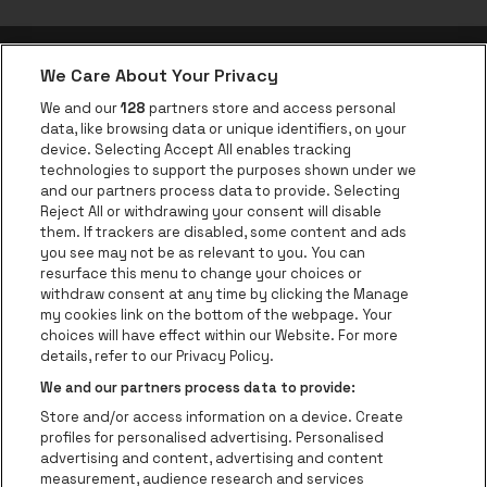
We Care About Your Privacy
be•at app
We and our
128
partners store and access personal
data, like browsing data or unique identifiers, on your
be•at Corporate
device. Selecting Accept All enables tracking
technologies to support the purposes shown under we
be•at Business
and our partners process data to provide. Selecting
Groepen
Reject All or withdrawing your consent will disable
them. If trackers are disabled, some content and ads
Helpcenter
you see may not be as relevant to you. You can
resurface this menu to change your choices or
Contact
withdraw consent at any time by clicking the Manage
Instagram
Facebook
Threads
Tiktok
Youtube
my cookies link on the bottom of the webpage. Your
choices will have effect within our Website. For more
Be•at Tickets is een deel van
be•at
details, refer to our Privacy Policy.
be•at Tickets
We and our partners process data to provide:
Schijnpoortweg 119, 2170 Antwerpen
Store and/or access information on a device. Create
Be-At Venues
profiles for personalised advertising. Personalised
Schijnpoortweg 119, 2170 Antwerpen
advertising and content, advertising and content
BTW (BE) 0461.051.688 - RPR Antwerpen
measurement, audience research and services