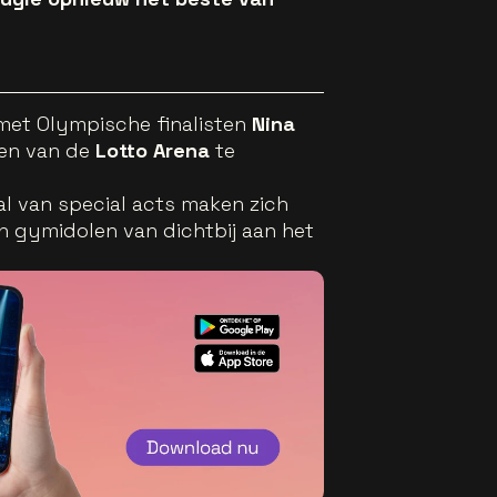
 met Olympische finalisten
Nina
en van de
Lotto Arena
te
al van special acts maken zich
en gymidolen van dichtbij aan het