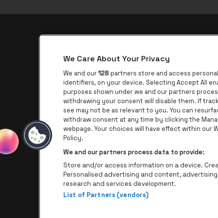
be•at app
We Care About Your Privacy
be•at Corporate
We and our
128
partners store and access personal 
be•at Business
identifiers, on your device. Selecting Accept All e
purposes shown under we and our partners process 
Groepen
withdrawing your consent will disable them. If tra
see may not be as relevant to you. You can resurf
Helpcenter
withdraw consent at any time by clicking the Mana
Contact
webpage. Your choices will have effect within our We
Policy.
We and our partners process data to provide:
Store and/or access information on a device. Creat
Personalised advertising and content, advertisi
research and services development.
List of Partners (vendors)
P