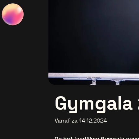
Gymgala
Vanaf za 14.12.2024
Op het jaarlijkse Gymgala gav