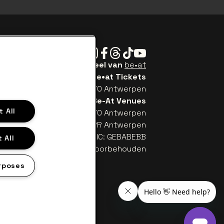
Instagram
Facebook
Threads
Tiktok
Youtube
Be•at Tickets is een deel van
be•at
be•at Tickets
Schijnpoortweg 119, 2170 Antwerpen
Be-At Venues
 All
Schijnpoortweg 119, 2170 Antwerpen
TW (BE) 0461.051.688 - RPR Antwerpen
: BE93 2200 4925 0067 - BIC: GEBABEBB
 All
© be•at - Alle rechten voorbehouden
rposes
en