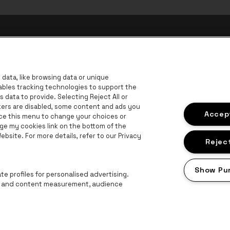
data, like browsing data or unique
nables tracking technologies to support the
data to provide. Selecting Reject All or
ckers are disabled, some content and ads you
Accept
ace this menu to change your choices or
ge my cookies link on the bottom of the
B
bsite. For more details, refer to our Privacy
BNP Paribas Fortis - IBAN
Reject
Show Pu
e profiles for personalised advertising.
ng and content measurement, audience
roclaimer
Cookies
Manage my cookies
Privacy
Algemene voorwaard