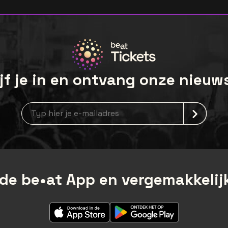
jf je in en ontvang onze nieuw
Nieuwsbrief aanmelding
de be•at App en vergemakkelijk