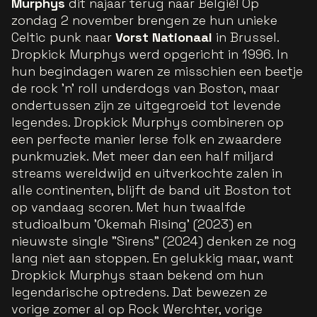
Murphys
dit najaar terug naar België! Op
zondag 2 november brengen ze hun unieke
Celtic punk naar
Vorst Nationaal
in Brussel.
Dropkick Murphys werd opgericht in 1996. In
hun begindagen waren ze misschien een beetje
de rock 'n' roll underdogs van Boston, maar
ondertussen zijn ze uitgegroeid tot levende
legendes. Dropkick Murphys combineren op
een perfecte manier Ierse folk en zwaardere
punkmuziek. Met meer dan een half miljard
streams wereldwijd en uitverkochte zalen in
alle continenten, blijft de band uit Boston tot
op vandaag scoren. Met hun twaalfde
studioalbum 'Okemah Rising' (2023) en
nieuwste single "Sirens" (2024) denken ze nog
lang niet aan stoppen. En gelukkig maar, want
Dropkick Murphys staan bekend om hun
legendarische optredens. Dat bewezen ze
vorige zomer al op Rock Werchter, vorige