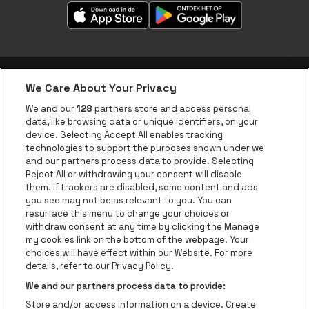
We Care About Your Privacy
be•at app
We and our
128
partners store and access personal
data, like browsing data or unique identifiers, on your
be•at Corporate
device. Selecting Accept All enables tracking
technologies to support the purposes shown under we
be•at Business
and our partners process data to provide. Selecting
Groepen
Reject All or withdrawing your consent will disable
them. If trackers are disabled, some content and ads
Helpcenter
you see may not be as relevant to you. You can
resurface this menu to change your choices or
Contact
withdraw consent at any time by clicking the Manage
Instagram
Facebook
Threads
Tiktok
Youtube
my cookies link on the bottom of the webpage. Your
choices will have effect within our Website. For more
Be•at Tickets is een deel van
be•at
details, refer to our Privacy Policy.
be•at Tickets
We and our partners process data to provide:
Schijnpoortweg 119, 2170 Antwerpen
Store and/or access information on a device. Create
Be-At Venues