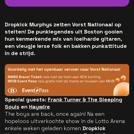
Dropkick Murphys zetten Vorst Nationaal op
stelten! De punklegendes uit Boston gooien
hun kenmerkende mix van loeiharde gitaren,
een vleugje Ierse folk en bakken punkattitude
in de strijd.
Special guests:
Frank Turner & The Sleeping
Souls
en
Haywire
The boys are back, once again!
Na een
hopeloos uitverkochte show in de Lotto Arena
enkele weken geleden komen
Dropkick