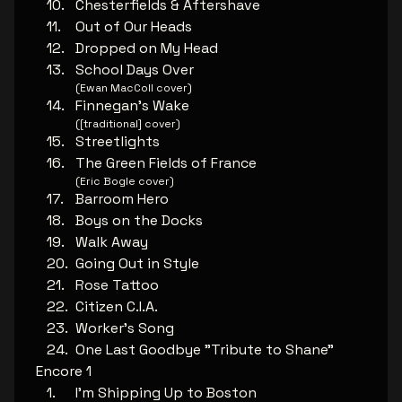
Chesterfields & Aftershave
Out of Our Heads
Dropped on My Head
School Days Over
(Ewan MacColl cover)
Finnegan's Wake
([traditional] cover)
Streetlights
The Green Fields of France
(Eric Bogle cover)
Barroom Hero
Boys on the Docks
Walk Away
Going Out in Style
Rose Tattoo
Citizen C.I.A.
Worker's Song
One Last Goodbye "Tribute to Shane"
Encore 1
I'm Shipping Up to Boston