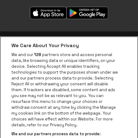
We Care About Your Privacy
be•at app
We and our
128
partners store and access personal
data, like browsing data or unique identifiers, on your
be•at Corporate
device. Selecting Accept All enables tracking
technologies to support the purposes shown under we
be•at Business
and our partners process data to provide. Selecting
Groepen
Reject All or withdrawing your consent will disable
them. If trackers are disabled, some content and ads
Helpcenter
you see may not be as relevant to you. You can
resurface this menu to change your choices or
Contact
withdraw consent at any time by clicking the Manage
Instagram
Facebook
Threads
Tiktok
Youtube
my cookies link on the bottom of the webpage. Your
choices will have effect within our Website. For more
Be•at Tickets is een deel van
be•at
details, refer to our Privacy Policy.
be•at Tickets
We and our partners process data to provide:
Schijnpoortweg 119, 2170 Antwerpen