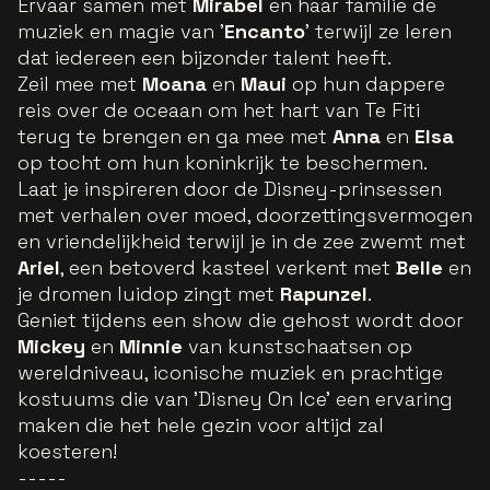
Ervaar samen met
Mirabel
en haar familie de
muziek en magie van '
Encanto
' terwijl ze leren
dat iedereen een bijzonder talent heeft.
Zeil mee met
Moana
en
Maui
op hun dappere
reis over de oceaan om het hart van Te Fiti
terug te brengen en ga mee met
Anna
en
Elsa
op tocht om hun koninkrijk te beschermen.
Laat je inspireren door de Disney-prinsessen
met verhalen over moed, doorzettingsvermogen
en vriendelijkheid terwijl je in de zee zwemt met
Ariel
, een betoverd kasteel verkent met
Belle
en
je dromen luidop zingt met
Rapunzel
.
Geniet tijdens een show die gehost wordt door
Mickey
en
Minnie
van kunstschaatsen op
wereldniveau, iconische muziek en prachtige
kostuums die van 'Disney On Ice' een ervaring
maken die het hele gezin voor altijd zal
koesteren!
-----