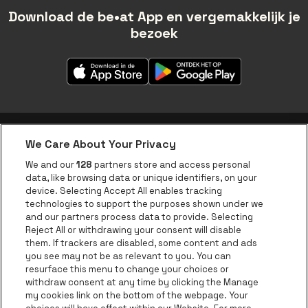
Download de be•at App en vergemakkelijk je
bezoek
We Care About Your Privacy
be•at app
We and our
128
partners store and access personal
data, like browsing data or unique identifiers, on your
be•at Corporate
device. Selecting Accept All enables tracking
technologies to support the purposes shown under we
be•at Business
and our partners process data to provide. Selecting
Groepen
Reject All or withdrawing your consent will disable
them. If trackers are disabled, some content and ads
Helpcenter
you see may not be as relevant to you. You can
resurface this menu to change your choices or
Contact
withdraw consent at any time by clicking the Manage
Instagram
Facebook
Threads
Tiktok
Youtube
my cookies link on the bottom of the webpage. Your