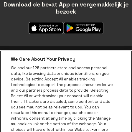
Download de be•at App en vergemakkelijk je
bezoek
We Care About Your Privacy
be•at app
We and our
128
partners store and access personal
data, like browsing data or unique identifiers, on your
be•at Corporate
device. Selecting Accept All enables tracking
technologies to support the purposes shown under we
be•at Business
and our partners process data to provide. Selecting
Groepen
Reject All or withdrawing your consent will disable
them. If trackers are disabled, some content and ads
Helpcenter
you see may not be as relevant to you. You can
resurface this menu to change your choices or
Contact
withdraw consent at any time by clicking the Manage
Instagram
Facebook
Threads
Tiktok
Youtube
my cookies link on the bottom of the webpage. Your
choices will have effect within our Website. For more
Be•at Tickets is een deel van
be•at