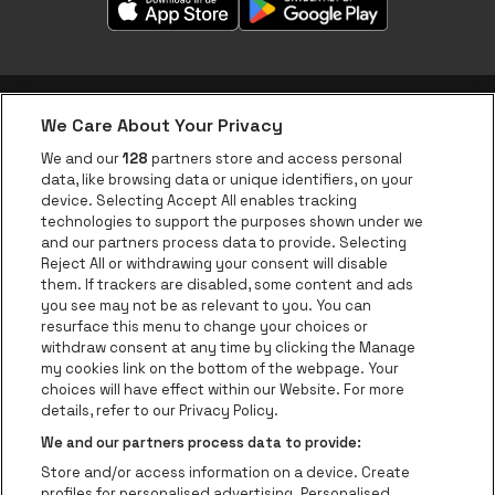
We Care About Your Privacy
be•at app
We and our
128
partners store and access personal
data, like browsing data or unique identifiers, on your
be•at Corporate
device. Selecting Accept All enables tracking
technologies to support the purposes shown under we
be•at Business
and our partners process data to provide. Selecting
Groepen
Reject All or withdrawing your consent will disable
them. If trackers are disabled, some content and ads
Helpcenter
you see may not be as relevant to you. You can
resurface this menu to change your choices or
Contact
withdraw consent at any time by clicking the Manage
Instagram
Facebook
Threads
Tiktok
Youtube
my cookies link on the bottom of the webpage. Your
choices will have effect within our Website. For more
Be•at Tickets is een deel van
be•at
details, refer to our Privacy Policy.
be•at Tickets
We and our partners process data to provide:
Schijnpoortweg 119, 2170 Antwerpen
Store and/or access information on a device. Create
Be-At Venues
profiles for personalised advertising. Personalised