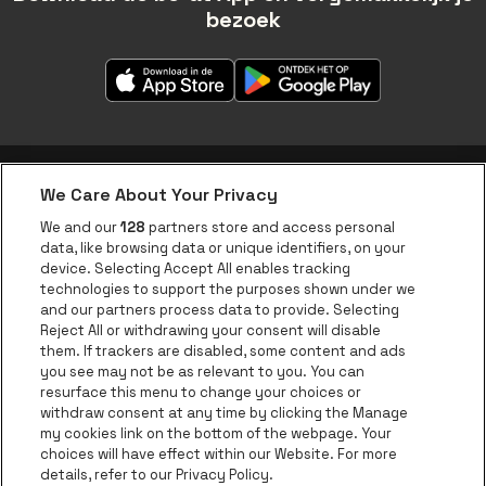
bezoek
We Care About Your Privacy
be•at app
We and our
128
partners store and access personal
data, like browsing data or unique identifiers, on your
be•at Corporate
device. Selecting Accept All enables tracking
technologies to support the purposes shown under we
be•at Business
and our partners process data to provide. Selecting
Groepen
Reject All or withdrawing your consent will disable
them. If trackers are disabled, some content and ads
Helpcenter
you see may not be as relevant to you. You can
resurface this menu to change your choices or
Contact
withdraw consent at any time by clicking the Manage
Instagram
Facebook
Threads
Tiktok
Youtube
my cookies link on the bottom of the webpage. Your
choices will have effect within our Website. For more
Be•at Tickets is een deel van
be•at
details, refer to our Privacy Policy.