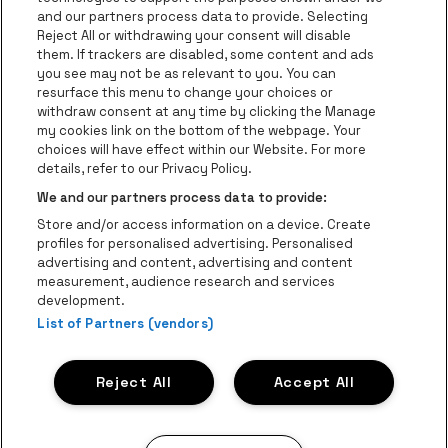
be•at Business
and our partners process data to provide. Selecting
Groepen
Reject All or withdrawing your consent will disable
them. If trackers are disabled, some content and ads
Helpcenter
you see may not be as relevant to you. You can
resurface this menu to change your choices or
Contact
withdraw consent at any time by clicking the Manage
Instagram
Facebook
Threads
Tiktok
Youtube
my cookies link on the bottom of the webpage. Your
choices will have effect within our Website. For more
Be•at Tickets is een deel van
be•at
details, refer to our Privacy Policy.
be•at Tickets
We and our partners process data to provide:
Schijnpoortweg 119, 2170 Antwerpen
Store and/or access information on a device. Create
Be-At Venues
profiles for personalised advertising. Personalised
Schijnpoortweg 119, 2170 Antwerpen
advertising and content, advertising and content
BTW (BE) 0461.051.688 - RPR Antwerpen
measurement, audience research and services
BNP Paribas Fortis - IBAN: BE93 2200 4925 0067 - BIC:
development.
List of Partners (vendors)
GEBABEBB
© be•at - Alle rechten voorbehouden
Reject All
Accept All
Proclaimer
Cookies
Manage my cookies
Privacy
Algemene voorwaarden