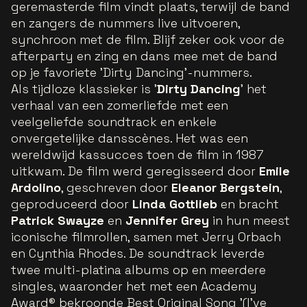
geremasterde film vindt plaats, terwijl de band
en zangers de nummers live uitvoeren,
synchroon met de film. Blijf zeker ook voor de
afterparty en zing en dans mee met de band
op je favoriete 'Dirty Dancing'-nummers.
Als tijdloze klassieker is '
Dirty Dancing
' het
verhaal van een zomerliefde met een
veelgeliefde soundtrack en enkele
onvergetelijke dansscènes. Het was een
wereldwijd kassucces toen de film in 1987
uitkwam. De film werd geregisseerd door
Emile
Ardolino
, geschreven door
Eleanor Bergstein
,
geproduceerd door
Linda Gottlieb
en bracht
Patrick Swayze
en
Jennifer Grey
in hun meest
iconische filmrollen, samen met Jerry Orbach
en Cynthia Rhodes. De soundtrack leverde
twee multi-platina albums op en meerdere
singles, waaronder het met een Academy
Award® bekroonde Best Original Song '(I've