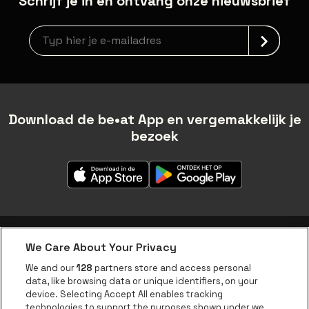
Schrijf je in en ontvang onze nieuwsbrief
Nieuwsbrief aanmelding
Download de be•at App en vergemakkelijk je
bezoek
We Care About Your Privacy
be•at app
We and our
128
partners store and access personal
data, like browsing data or unique identifiers, on your
be•at Corporate
device. Selecting Accept All enables tracking
technologies to support the purposes shown under we