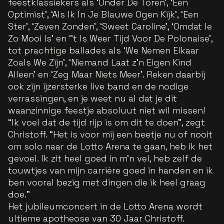
feestklassiekers als ‘Onder De Toren’, ‘Een
Optimist’, ‘Als Ik In Je Blauwe Ogen Kijk’, ‘Een
Ster’, ‘Zeven Zonden’, ‘Sweet Caroline’, ‘Omdat Ie
Zo Mooi Is’ en ‘’t Is Weer Tijd Voor De Polonaise’,
tot prachtige ballades als ‘We Nemen Elkaar
Zoals We Zijn’, ‘Niemand Laat z’n Eigen Kind
Alleen’ en ‘Zeg Maar Niets Meer’. Reken daarbij
ook zijn ijzersterke live band en de nodige
verrassingen, en je weet nu al dat je dit
waanzinnige feestje absoluut niet wil missen!
“Ik voel dat de tijd rijp is om dit te doen”,
zegt
Christoff.
“Het is voor mij een beetje nu of nooit
om solo naar de Lotto Arena te gaan, heb ik het
gevoel. Ik zit heel goed in m’n vel, heb zelf de
touwtjes van mijn carrière goed in handen en ik
ben vooral bezig met dingen die ik heel graag
doe."
Het jubileumconcert in de Lotto Arena wordt
ultieme apotheose van 30 Jaar Christoff.