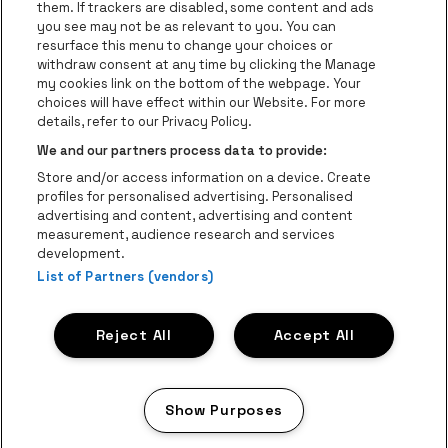
them. If trackers are disabled, some content and ads
Helpcenter
you see may not be as relevant to you. You can
resurface this menu to change your choices or
Contact
withdraw consent at any time by clicking the Manage
Instagram
Facebook
Threads
Tiktok
Youtube
my cookies link on the bottom of the webpage. Your
choices will have effect within our Website. For more
Be•at Tickets is een deel van
be•at
details, refer to our Privacy Policy.
be•at Tickets
We and our partners process data to provide:
Schijnpoortweg 119, 2170 Antwerpen
Store and/or access information on a device. Create
Be-At Venues
profiles for personalised advertising. Personalised
Schijnpoortweg 119, 2170 Antwerpen
advertising and content, advertising and content
BTW (BE) 0461.051.688 - RPR Antwerpen
measurement, audience research and services
BNP Paribas Fortis - IBAN: BE93 2200 4925 0067 - BIC:
development.
GEBABEBB
List of Partners (vendors)
© be•at - Alle rechten voorbehouden
Reject All
Accept All
Proclaimer
Cookies
Manage my cookies
Privacy
Algemene voorwaarden
Show Purposes